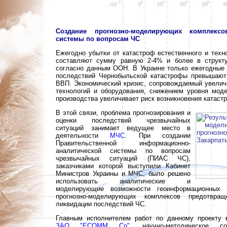
Создание прогнозно-моделирующих комплексо
системы по вопросам ЧС
Ежегодно убытки от катастроф естественного и техн
составляют сумму равную 2-4% и более в структ
согласно данным ООН. В Украине только ежегодные
последствий Чернобыльской катастрофы превышаю
ВВП. Экономический кризис, сопровождаемый увели
технологий и оборудования, снижением уровня мод
производства увеличивает риск возникновения катаст
В этой связи, проблема прогнозирования и
оценки последствий чрезвычайных
ситуаций занимает ведущее место в
деятельности
МЧС
. При создании
Правительственной информационно-
аналитической системы по вопросам
чрезвычайных ситуаций (ПИАС ЧС),
заказчиками которой выступили Кабинет
Министров Украины и МЧС, было решено
использовать аналитические и
моделирующие возможности геоинформационных 
прогнозно-моделирующих комплексов предотвра
ликвидации последствий ЧС.
Главным исполнителем работ по данному проекту 
ЗАО "ЕСОММ Со"
, научно-методическое со