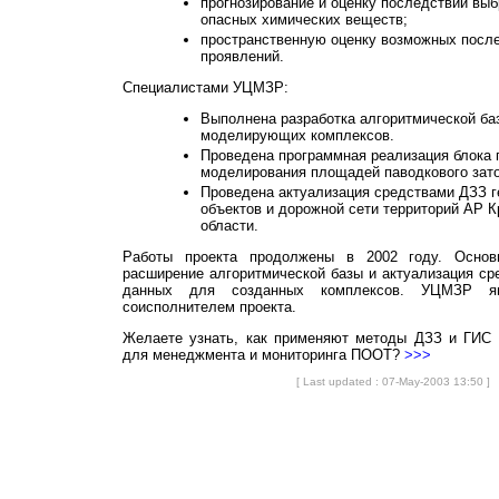
прогнозирование и оценку последствий вы
опасных химических веществ;
пространственную оценку возможных посл
проявлений.
Специалистами УЦМЗР:
Выполнена разработка алгоритмической баз
моделирующих комплексов.
Проведена программная реализация блока 
моделирования площадей паводкового зат
Проведена актуализация средствами ДЗЗ 
объектов и дорожной сети территорий АР К
области.
Работы проекта продолжены в 2002 году. Основ
расширение алгоритмической базы и актуализация с
данных для созданных комплексов. УЦМЗР яв
соисполнителем проекта.
Желаете узнать, как применяют методы ДЗЗ и ГИС 
для менеджмента и мониторинга ПООТ?
>>>
[ Last updated : 07-May-2003 13:50 ]