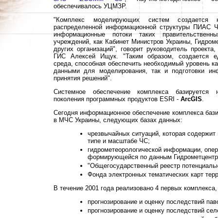
обеспечивалось УЦМЗР.
"Комплекс моделирующих систем создается к
распределенной информационной структуры ПИАС ЧС
информационные потоки таких правительственн
учреждений, как Кабинет Министров Украины, Гидром
других организаций", говорит руководитель проект
ГИС Алексей Ищук. "Таким образом, создается е
среда, способная обеспечить необходимый уровень к
данными для моделирования, так и подготовки и
принятия решений".
Системное обеспечение комплекса базируется 
поколения программных продуктов ESRI -
ArcGIS
.
Сегодня информационное обеспечение комплекса баз
в МЧС Украины, следующих базах данных:
чрезвычайных ситуаций, которая содержит
типе и масштабе ЧС;
гидрометеорологической информации, опер
формирующейся по данным Гидрометцентр
"Общегосударственный реестр потенциальн
Фонда электронных тематических карт терр
В течение 2001 года реализовано 4 первых комплекса,
прогнозирование и оценку последствий пав
прогнозирование и оценку последствий сел