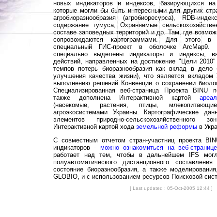
новых индикаторов и индексов, базирующихся на
которые могли бы быть интересными для других ст
агробиоразнообразия (агробиоресурса), RDB-индек
содержание гумуса, Охраняемые сельскохозяйстве
составе заповедных территорий и др. Там, где возмо
сопровождаются картограммами. Для этого 
специальный ГИС-проект в оболочке ArcMap9. 
специально выделены индикаторы и индексы, в
действий, направленных на достижение "Цели 2010
темпов потерь биоразнообразия как вклад в дело
улучшения качества жизни), что является вкладо
выполнению решений Конвенции о сохранении биолог
Специализированная веб-страница Проекта BINU п
также дополнена Интерактивной картой
ареа
(насекомые, растения, птицы, млекопитающи
агроэкосистемами Украины. Картографические да
элементов природно-сельскохозяйственного з
Интерактивной картой хода
земельной реформы
в Укра
С совместным отчетом стран-участниц проекта BIN
индикаторов -
можно ознакомиться на веб-страни
работает над тем, чтобы в дальнейшем IFS могл
полуавтоматического дистанционного составлени
состояние биоразнообразия, а также моделирования,
GLOBIO, и с использованием ресурсов Поисковой сис
[ Last updated : 05-Oct-2005 12:44 ]