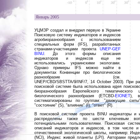
Январь 2005
УЦМЗР создал и внедрил первую в Украине
Поисковую систему индикаторов и индексов
агробиоразнообразия с использованием
специальных форм (IFS), разработанных
странами-участницами проекта
UNEP-GEF
BINU
. До этого формы описания
индикаторов и индексов еще не
использовались украинскими экологами.
Однако примеры IFS можно найти в
документах Конвенции про биологическое
разнообразие (см.
UNEP/CBD/SBSTTA/9/INF/7, 14 October 2003). При ра
поисковой системе была использована идея поисков
биоразнообразия Европейского тематического
биологического разнообразия (ETCBD-
EIONET
), 
систематизированы по группам: "движущие силы"
"состояние" (S), "влияние" (I), "ответ" (R).
В поисковой системе проекта BINU индикаторы и 
распределены также по шести ключевым вопр
потенциальными пользователями. Поисковая сист
описаний индикаторов и индексов, в том числе 
отечественной экологической школы, например: Инде
(NCI), Индекс живой планеты (LPI). Авторами пред