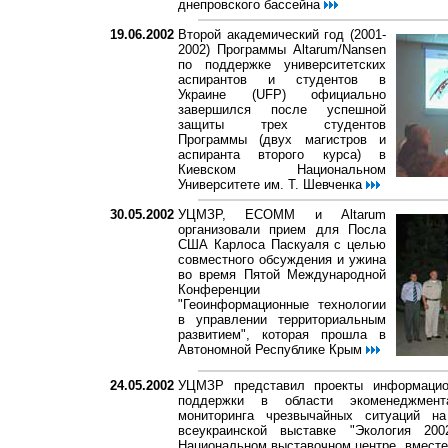
днепровского бассейна
19.06.2002
Второй академический год (2001-
2002) Программы Altarum/Nansen
по поддержке университетских
аспирантов и студентов в
Украине (UFP) официально
завершился после успешной
защиты трех студентов
Программы (двух магистров и
аспиранта второго курса) в
Киевском Национальном
Университете им. Т. Шевченка
30.05.2002
УЦМЗР, ECOMM и Altarum
организовали прием для Посла
США Карлоса Паскуаля с целью
совместного обсуждения и ужина
во время Пятой Международной
Конференции
"Геоинформационные технологии
в управлении территориальным
развитием", которая прошла в
Автономной Республике Крым
24.05.2002
УЦМЗР представил проекты информацио
поддержки в области экоменеджмен
мониторинга чрезвычайных ситуаций на
всеукраинской выставке "Экология 200
Национальном выставочном центре, вместе