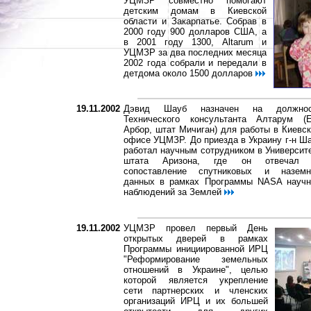
УЦМЗР совместно помогают
детским домам в Киевской
области и Закарпатье. Собрав в
2000 году 900 долларов США, а
в 2001 году 1300, Altarum и
УЦМЗР за два последних месяца
2002 года собрали и передали в
детдома около 1500 долларов
19.11.2002
Дэвид Шауб назначен на должнос
Технического консультанта Алтарум (
Арбор, штат Мичиган) для работы в Киевс
офисе УЦМЗР. До приезда в Украину г-н Ш
работал научным сотрудником в Университ
штата Аризона, где он отвечал 
сопоставление спутниковых и назем
данных в рамках Программы NASA науч
наблюдений за Землей
19.11.2002
УЦМЗР провел первый День
открытых дверей в рамках
Программы инициированной ИРЦ
"Реформирование земельных
отношений в Украине", целью
которой является укрепление
сети партнерских и членских
организаций ИРЦ и их большей