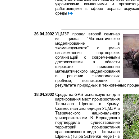
украинскими компаниями и организаци
работающими в сфере охраны окружа
среды
26.04.2002
УЦМЗР провел второй семинар
из цикла "Математическое
моделирование в
экоменеджменте" с целью
ознакомления партнерских
организаций с современными
достижениями в области
широкого применения
математического моделирования
в решении экологических
проблем, возникающих в
результате природных и техногенных проц
18.04.2002
Средства GPS используются для
картирования мест произростания
Тюльпана Шренка в Крыму.
Совместная экспедиция УЦМЗР и
Таврического национального
университета им. В. Вернадского
подтвердила существование
территорий произрастания
краснокнижного вида - Тюльпана
Шренка (Tulipa Schrenkii Regel) - в