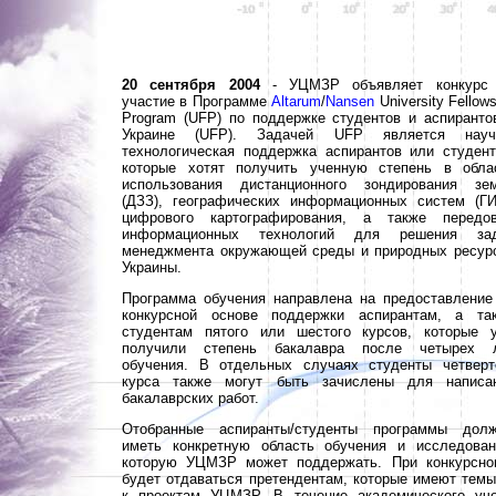
20 сентября 2004
- УЦМЗР объявляет конкурс
участие в Программе
Altarum
/
Nansen
University Fellows
Program (UFP) по поддержке студентов и аспиранто
Украине (UFP). Задачей UFP является науч
технологическая поддержка аспирантов или студент
которые хотят получить ученную степень в обла
использования дистанционного зондирования зе
(ДЗЗ), географических информационных систем (ГИ
цифрового картографирования, а также передо
информационных технологий для решения за
менеджмента окружающей среды и природных ресур
Украины.
Программа обучения направлена на предоставление
конкурсной основе поддержки аспирантам, а та
студентам пятого или шестого курсов, которые 
получили степень бакалавра после четырех 
обучения. В отдельных случаях студенты четверт
курса также могут быть зачислены для написа
бакалаврских работ.
Отобранные аспиранты/студенты программы дол
иметь конкретную область обучения и исследован
которую УЦМЗР может поддержать. При конкурсно
будет отдаваться претендентам, которые имеют темы
к проектам УЦМЗР. В течение академического уче