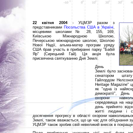
22 квітня 2004
- УЦМЗР разом з
представниками
Посольства США в Україні
,
місцевими школами № 28, 155, 169,
Київською Міжнародною Школою,
Печерською міжнародною школою, Школою
Нової Надії, альма-матер програм уряду
США брав участь в прибиранні парку "Бабій
Яр" (Сирецький Гай). Ця акція була
присвячена святкуванню Дня Землі.
День
Землі було заснован
сенатором штат
Гайлордом Нелсоно
Heritage Magazine" 
як "одна із найяскр
демократії", День
охорони навкол
середовища на наці
день прийнято відз
житті людини і с
досягнення прогресу в області охорони навколишнь
Землі, також вважається, що це час для об'єднання зу
УЦМЗР також зробив свій невеликий внесок в покраще
Після прибирання, учасники цієї акції були за