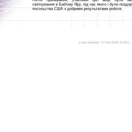
святкування в Баб'єму Яру, під час якого і були позд
посольства США з добрими результатами роботи.
[ Last updated : 27-Apr-2004 13:45 ]